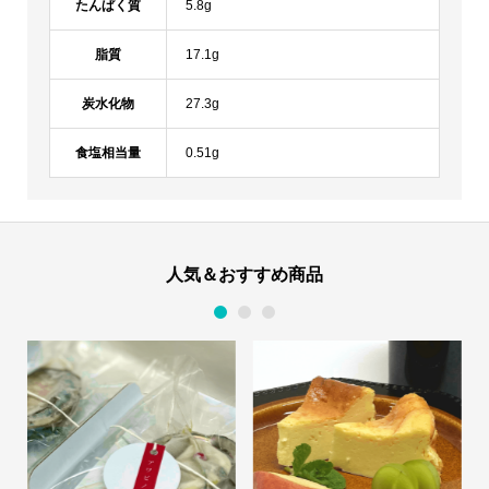
たんぱく質
5.8g
脂質
17.1g
炭水化物
27.3g
食塩相当量
0.51g
人気＆おすすめ商品
1
2
3