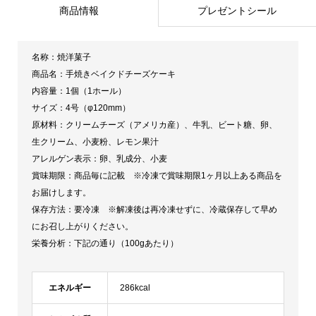
商品情報
プレゼントシール
名称：焼洋菓子
商品名：手焼きベイクドチーズケーキ
内容量：1個（1ホール）
サイズ：4号（φ120mm）
原材料：クリームチーズ（アメリカ産）、牛乳、ビート糖、卵、
生クリーム、小麦粉、レモン果汁
アレルゲン表示：卵、乳成分、小麦
賞味期限：商品毎に記載 ※冷凍で賞味期限1ヶ月以上ある商品を
お届けします。
保存方法：要冷凍 ※解凍後は再冷凍せずに、冷蔵保存して早め
にお召し上がりください。
栄養分析：下記の通り（100gあたり）
エネルギー
286kcal