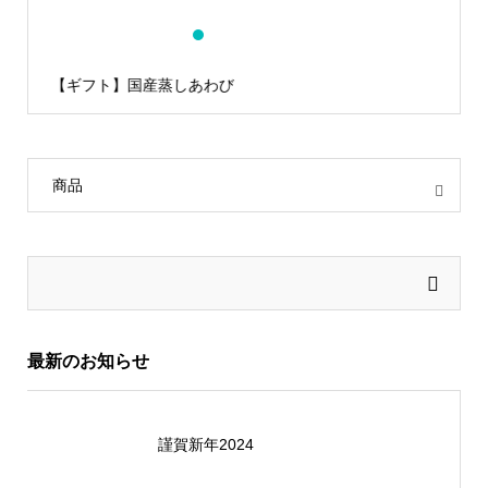
1
2
3
4
5
6
【ギフト】国産蒸しあわび
商品
最新のお知らせ
謹賀新年2024