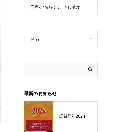
アソート
国産あわびの塩こうじ漬け
手焼きベイク
商品
最新のお知らせ
謹賀新年2024