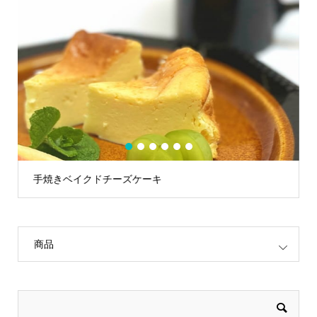
1
2
3
4
5
6
手焼きベイクドチーズケーキ
商品