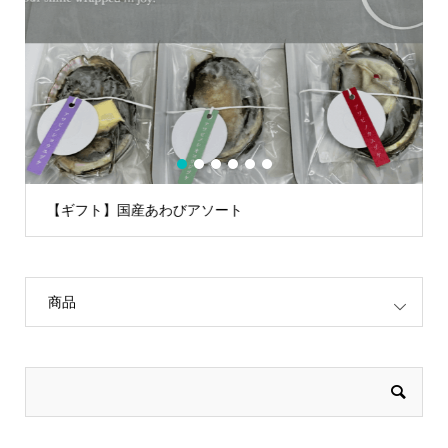
1
2
3
4
5
6
【ギフト】国産あわびアソート
商品